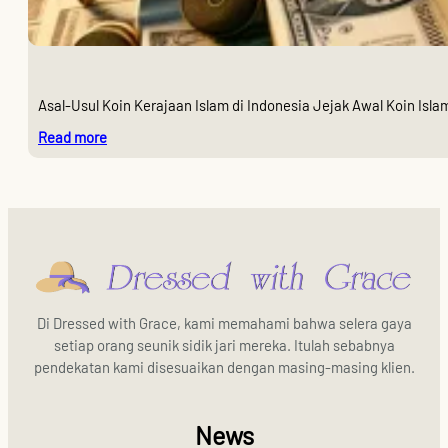
Asal-Usul Koin Kerajaan Islam di Indonesia Jejak Awal Koin Is
:
Read more
Sejarah
Koin-
Koin
dari
Kerajaan
Islam
di
Indonesia
Di Dressed with Grace, kami memahami bahwa selera gaya
setiap orang seunik sidik jari mereka. Itulah sebabnya
pendekatan kami disesuaikan dengan masing-masing klien.
News